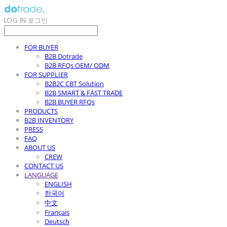
LOG IN
로그인
FOR BUYER
B2B Dotrade
B2B RFQs OEM/ ODM
FOR SUPPLIER
B2B2C CBT Solution
B2B SMART & FAST TRADE
B2B BUYER RFQs
PRODUCTS
B2B INVENTORY
PRESS
FAQ
ABOUT US
CREW
CONTACT US
LANGUAGE
ENGLISH
한국어
中文
Français
Deutsch