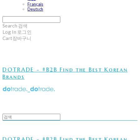
Français
Deutsch
Search
검색
Log In
로그인
Cart
장바구니
DOTRADE - #B2B Find the Best Korean
Brands
DOTRADE - #B2B Find the Best Korean