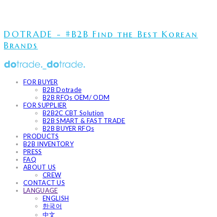
DOTRADE - #B2B Find the Best Korean
Brands
FOR BUYER
B2B Dotrade
B2B RFQs OEM/ ODM
FOR SUPPLIER
B2B2C CBT Solution
B2B SMART & FAST TRADE
B2B BUYER RFQs
PRODUCTS
B2B INVENTORY
PRESS
FAQ
ABOUT US
CREW
CONTACT US
LANGUAGE
ENGLISH
한국어
中文