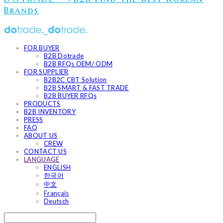
Brands
FOR BUYER
B2B Dotrade
B2B RFQs OEM/ ODM
FOR SUPPLIER
B2B2C CBT Solution
B2B SMART & FAST TRADE
B2B BUYER RFQs
PRODUCTS
B2B INVENTORY
PRESS
FAQ
ABOUT US
CREW
CONTACT US
LANGUAGE
ENGLISH
한국어
中文
Français
Deutsch