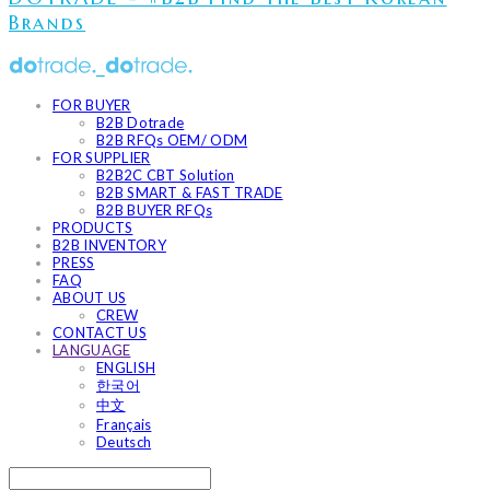
Brands
FOR BUYER
B2B Dotrade
B2B RFQs OEM/ ODM
FOR SUPPLIER
B2B2C CBT Solution
B2B SMART & FAST TRADE
B2B BUYER RFQs
PRODUCTS
B2B INVENTORY
PRESS
FAQ
ABOUT US
CREW
CONTACT US
LANGUAGE
ENGLISH
한국어
中文
Français
Deutsch