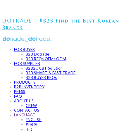
DOTRADE - #B2B Find the Best Korean
Brands
FOR BUYER
B2B Dotrade
B2B RFQs OEM/ ODM
FOR SUPPLIER
B2B2C CBT Solution
B2B SMART & FAST TRADE
B2B BUYER RFQs
PRODUCTS
B2B INVENTORY
PRESS
FAQ
ABOUT US
CREW
CONTACT US
LANGUAGE
ENGLISH
한국어
中文