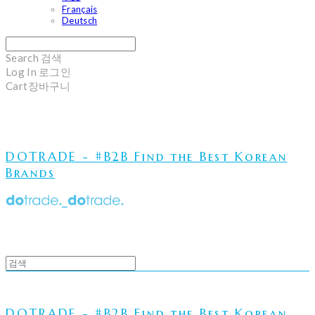
Français
Deutsch
Search
검색
Log In
로그인
Cart
장바구니
DOTRADE - #B2B Find the Best Korean
Brands
DOTRADE - #B2B Find the Best Korean