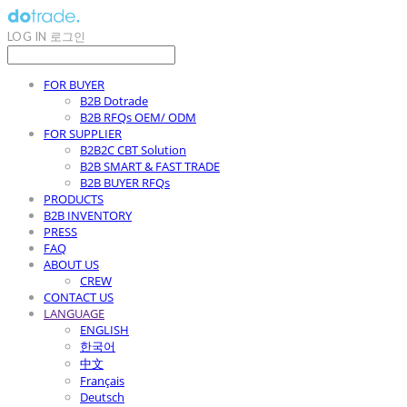
LOG IN
로그인
FOR BUYER
B2B Dotrade
B2B RFQs OEM/ ODM
FOR SUPPLIER
B2B2C CBT Solution
B2B SMART & FAST TRADE
B2B BUYER RFQs
PRODUCTS
B2B INVENTORY
PRESS
FAQ
ABOUT US
CREW
CONTACT US
LANGUAGE
ENGLISH
한국어
中文
Français
Deutsch