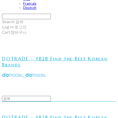
Français
Deutsch
Search
검색
Log In
로그인
Cart
장바구니
DOTRADE - #B2B Find the Best Korean
Brands
DOTRADE - #B2B Find the Best Korean