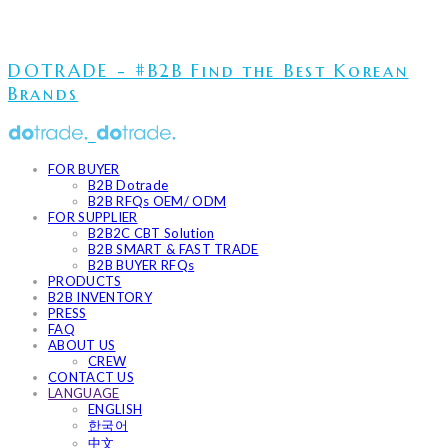
DOTRADE - #B2B Find the Best Korean
Brands
FOR BUYER
B2B Dotrade
B2B RFQs OEM/ ODM
FOR SUPPLIER
B2B2C CBT Solution
B2B SMART & FAST TRADE
B2B BUYER RFQs
PRODUCTS
B2B INVENTORY
PRESS
FAQ
ABOUT US
CREW
CONTACT US
LANGUAGE
ENGLISH
한국어
中文