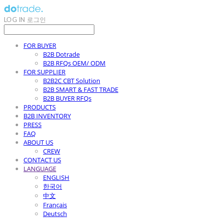
LOG IN
로그인
FOR BUYER
B2B Dotrade
B2B RFQs OEM/ ODM
FOR SUPPLIER
B2B2C CBT Solution
B2B SMART & FAST TRADE
B2B BUYER RFQs
PRODUCTS
B2B INVENTORY
PRESS
FAQ
ABOUT US
CREW
CONTACT US
LANGUAGE
ENGLISH
한국어
中文
Français
Deutsch