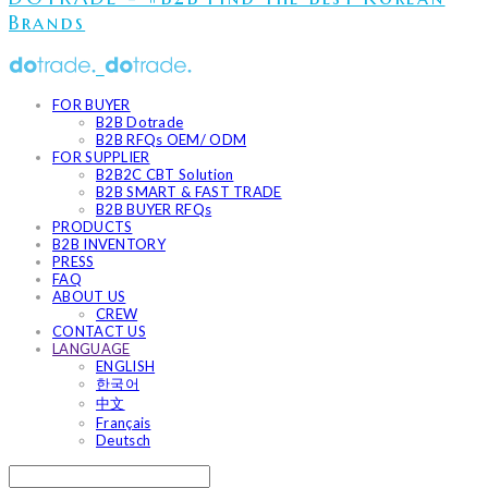
Brands
FOR BUYER
B2B Dotrade
B2B RFQs OEM/ ODM
FOR SUPPLIER
B2B2C CBT Solution
B2B SMART & FAST TRADE
B2B BUYER RFQs
PRODUCTS
B2B INVENTORY
PRESS
FAQ
ABOUT US
CREW
CONTACT US
LANGUAGE
ENGLISH
한국어
中文
Français
Deutsch