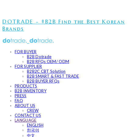
DOTRADE - #B2B Find the Best Korean
Brands
FOR BUYER
B2B Dotrade
B2B RFQs OEM/ ODM
FOR SUPPLIER
B2B2C CBT Solution
B2B SMART & FAST TRADE
B2B BUYER RFQs
PRODUCTS
B2B INVENTORY
PRESS
FAQ
ABOUT US
CREW
CONTACT US
LANGUAGE
ENGLISH
한국어
中文