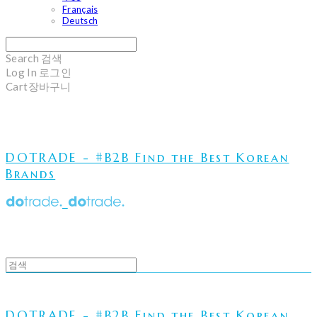
Français
Deutsch
Search
검색
Log In
로그인
Cart
장바구니
DOTRADE - #B2B Find the Best Korean
Brands
DOTRADE - #B2B Find the Best Korean