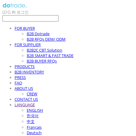
LOG IN
로그인
FOR BUYER
B2B Dotrade
B2B RFQs OEM/ ODM
FOR SUPPLIER
B2B2C CBT Solution
B2B SMART & FAST TRADE
B2B BUYER RFQs
PRODUCTS
B2B INVENTORY
PRESS
FAQ
ABOUT US
CREW
CONTACT US
LANGUAGE
ENGLISH
한국어
中文
Français
Deutsch