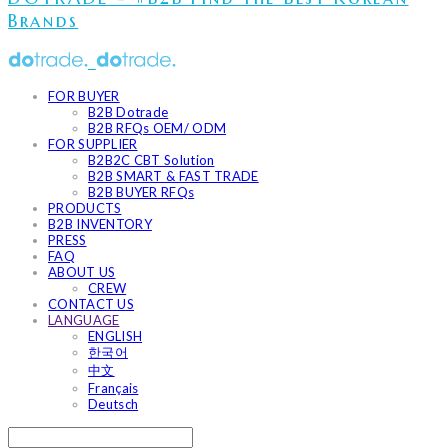
Brands
FOR BUYER
B2B Dotrade
B2B RFQs OEM/ ODM
FOR SUPPLIER
B2B2C CBT Solution
B2B SMART & FAST TRADE
B2B BUYER RFQs
PRODUCTS
B2B INVENTORY
PRESS
FAQ
ABOUT US
CREW
CONTACT US
LANGUAGE
ENGLISH
한국어
中文
Français
Deutsch